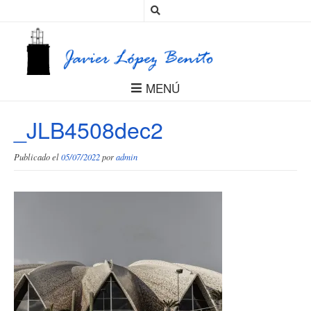
MENÚ
_JLB4508dec2
Publicado el
05/07/2022
por
admin