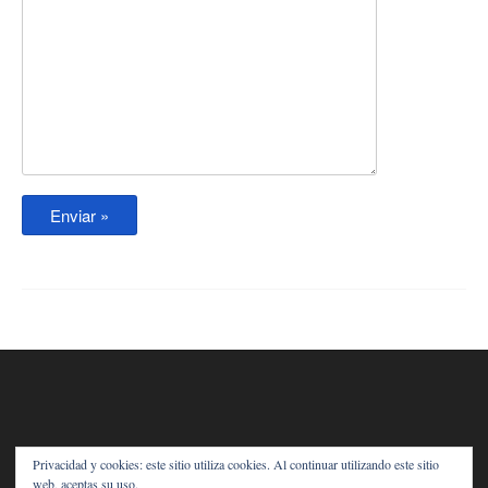
Añade aquí tus propios widgets
Privacidad y cookies: este sitio utiliza cookies. Al continuar utilizando este sitio
web, aceptas su uso.