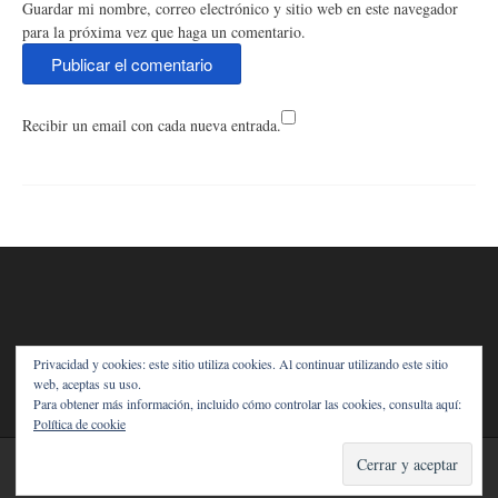
Guardar mi nombre, correo electrónico y sitio web en este navegador
para la próxima vez que haga un comentario.
Recibir un email con cada nueva entrada.
Añade aquí tus propios widgets
Privacidad y cookies: este sitio utiliza cookies. Al continuar utilizando este sitio
web, aceptas su uso.
Para obtener más información, incluido cómo controlar las cookies, consulta aquí:
Política de cookie
Tema:
Nikkon
de Kaira
FACEBOOK
TWITTER
LINKEDIN