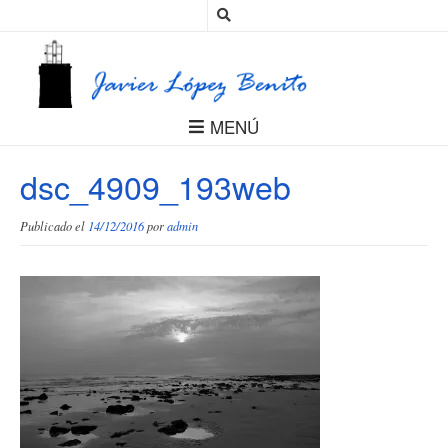
MENÚ
dsc_4909_193web
Publicado el
14/12/2016
por
admin